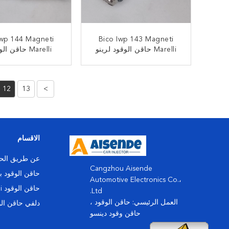
Iwp 144 Magneti
Bico Iwp 143 Magneti
Marelli حاقن الوقود لرينو
Marelli حاقن ا
كليو لاغونا ميجان سينيك 1.4
WAGEN GOLF 1.0
1.6 لتر
PARATI 1.0 8V
ﺎﺘﺼﻟ ﺍﻶﻧ
ﺎﺘﺼﻟ ﺍﻶﻧ
12
13
>
الاقسام
عن طريق الحق
Cangzhou Aisende
حاقن الوقود 
Automotive Electronics Co.،
حاقن الوقود Magneti Marelli
Ltd.
العمل الرئيسي: حاقن الوقود ،
دلفي حاقن الو
حاقن وقود دينسو