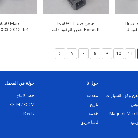
Bico 
حاقن Iwp098 Flow
p030 Marelli
لوقود لـ
Renault حقن الوقود ذات
 2003-2012 Tr4
VOLKS
المناظر الخلابة لرينو ميجان
2003 Mitsubishi
8V 
لاجونا إسباس 2.0
Fuel Injector
ﺎﺘﺼﻟ ﺍﻶﻧ
ﺎﺘﺼﻟ ﺍﻶ
<
6
7
8
9
10
11
حول نا
جولة في المعمل
ن وقود السيارات
مقدمة
خط الانتاج
بوش
تاريخ
OEM / ODM
خدمة
R & D
قود
لدينا فريق