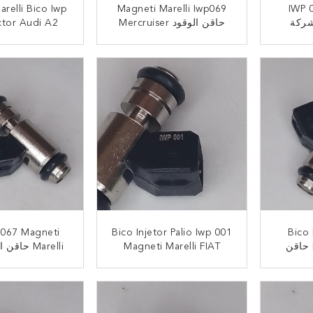
وقود IWP 091
Magneti Marelli Iwp069
relli Bico Iwp
شركة
حاقن الوقود Mercruiser
ctor Audi A2
فولكس فاجن بولو 6N2 1.6l
حاقن الوقود استبدال VW
قرطبة مقعد حا
1999-2
MAG V8 V6
إيبيزا فولكس 
ﺎﺘﺼﻟ ﺍﻶﻧ
ﺎﺘﺼﻟ ﺍﻶ
1.
 067 Magneti
Bico Injetor Palio Iwp 001
Bico 
Magneti Marelli حاقن
Magneti Marelli FIAT
ركة FIAT Fiorino
حاقن الوقود Brava Bravo
na Uno Strada
.0 1.6
182 Marea 185
Pali
ﺎﺘﺼﻟ ﺍﻶﻧ
ﺎﺘﺼﻟ ﺍﻶ