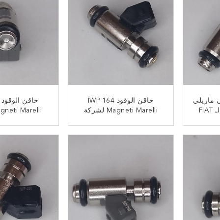
ي ماريلي
حاقن الوقود IWP 164
IWP 168 Marelli لـ FIAT
Magneti Marelli لشركة
Doblo 
فيات ستيلو دوبلو 1.6L 16V
nto Seicento
da Lancia Y 1.1
L4 1991-2006
ﺎﺘﺼﻟ ﺍﻶﻧ
ﺎﺘﺼﻟ ﺍﻶ
1.2