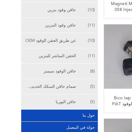
Magneti Ma
058 Inje
(10)
حاقن وقود بنزين
قن الوقود
فاجن جولف
ﻧ
(11)
حاقن وقود البنزين
(10)
عن طريق الحقن الوقود OEM
(11)
الحقن المباشر للبنزين
(8)
حاقن الوقود سيمنز
(5)
صمام حاقن السكك الحديدية المشتركة
Bico Iwp
(5)
حاقن اليوريا
Marelli حاقن الوقود FIAT
PALIO Sie
حول بنا
1
ﻧ
جولة في المعمل