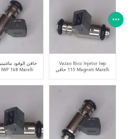
Vazao Bico Injetor Iwp
حاقن الوقود ماغنيت
115 Magneti Marelli حاقن
الوقود للجولف باراتي
Idea Palio Siena
سافيرو 1.6 1.8
Stilo 1.8
ﺎﺘﺼﻟ ﺍﻶﻧ
ﺎﺘﺼﻟ ﺍﻶﻧ