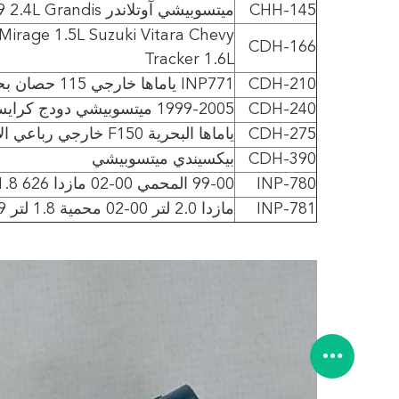
CHH-145
ميتسوبيشي آوتلاندر V73 4G69 2.4L Grandis
Mirage 1.5L Suzuki Vitara Chevy
CDH-166
Tracker 1.6L
CDH-210
INP771 ياماها خارجي 115 حصان بحري
CDH-240
1999-2005 ميتسوبيشي دودج كرايسلر 2.4 لتر I4
CDH-275
ياماها البحرية F150 خارجي رباعي الأشواط ميتسوبيشي
CDH-390
بيكسيندي ميتسوبيشي
INP-780
99-00 المحمي 00-02 مازدا 626 1.8 لتر 2.0
INP-781
مازدا 2.0 لتر 00-02 محمية 1.8 لتر 99-00 دي إتش إل