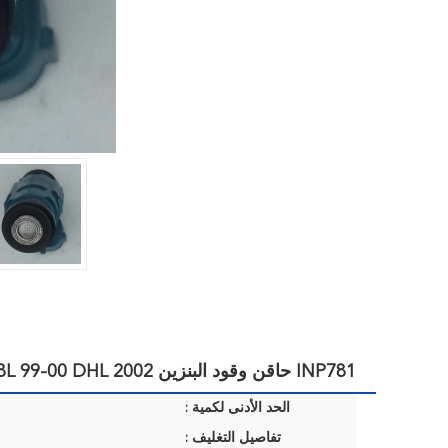
INP781 حاقن وقود البنزين 2002 Protege5 2.0L 2001 2000 Mazda Protege Fuel Injector 1.8L 99-00 DHL
الحد الأدنى لكمية :
تفاصيل التغليف :