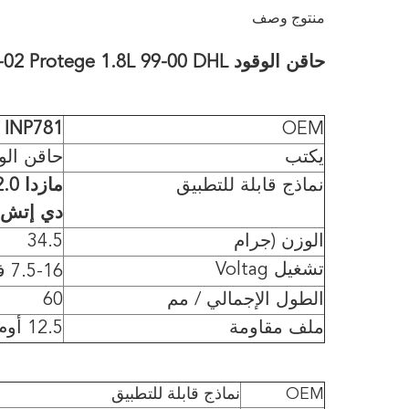
منتوج وصف
حاقن الوقود INP781 MAZDA 2.0L 00-02 Protege 1.8L 99-00 DHL
INP781
OEM
يكتب
حاقن الو
نماذج قابلة للتطبيق
دي إتش 
الوزن (جرام
34.5
تشغيل Voltag
7.5-16 فولت ، 13.5 فولت
الطول الإجمالي / مم
60
ملف مقاومة
12.5 أوم
OEM
نماذج قابلة للتطبيق