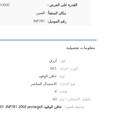
القدرة على العرض :
10000 قطعة / شه
الصين
مكان المنشأ:
INP781
رقم الموديل:
معلومات تفصيلية
لون:
أزرق
الوزن (جرام:
34.5
نوع:
حاقن الوقود
نوع الإعداد:
الاستبدال المباشر
فتحة:
4
الطول الإجمالي / مم:
60
تسليط الضوء:
حاقن الوقود INP781 2002 protege5
,
e fuel injection