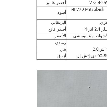
أخضر غامق
INP770 Mitsubishi 
أسود
البرتقالي
أصفر فاتح
الأصفر
رمادي
بني
أزرق
اترك رسالة