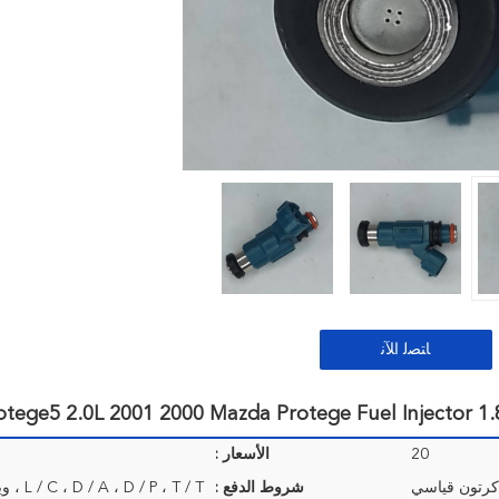
ﺎﺘﺼﻟ ﺍﻶﻧ
20
الأسعار :
كرتون قياسي
شروط الدفع :