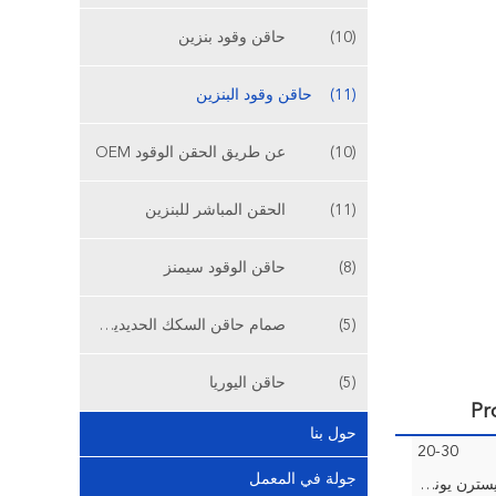
(10)
حاقن وقود بنزين
(11)
حاقن وقود البنزين
(10)
عن طريق الحقن الوقود OEM
(11)
الحقن المباشر للبنزين
(8)
حاقن الوقود سيمنز
(5)
صمام حاقن السكك الحديدية المشتركة
(5)
حاقن اليوريا
حول بنا
20-30
جولة في المعمل
L / C ، D / A ، D / P ، T / T ، ويسترن يونيون ، موني جرام