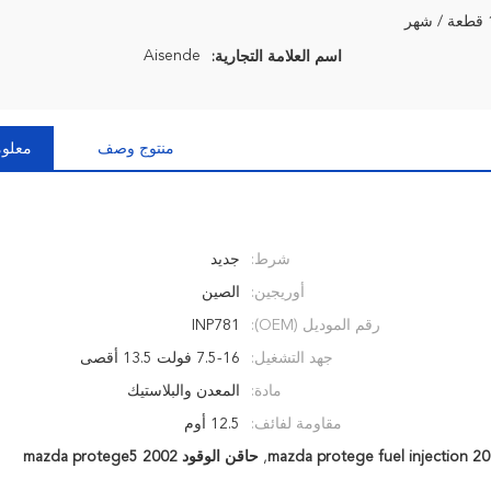
ر
Aisende
اسم العلامة التجارية:
منتوج وصف
معلوم
شرط:
جديد
أوريجين:
الصين
رقم الموديل (OEM):
INP781
جهد التشغيل:
7.5-16 فولت 13.5 أقصى
مادة:
المعدن والبلاستيك
مقاومة لفائف:
12.5 أوم
2001 mazda proteg
,
حاقن الوقود 2002 mazda protege5